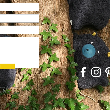
d
ve & Alper Demir
827 AV, Alkmaar
um.nl