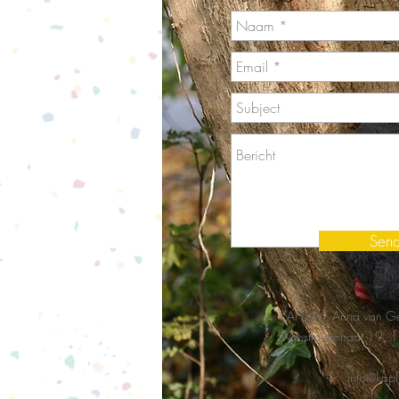
Sen
KAPLUM, Anna van Ger
Westfalenstraat 19,
1
info@kapl