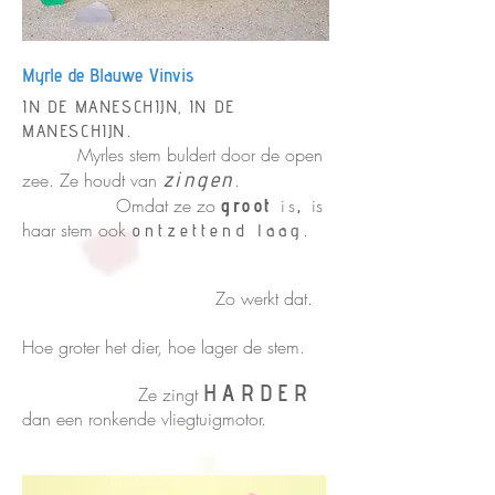
Myrle de Blauwe Vinvis
IN DE MANESCHIJN, IN DE
.
MANESCHIJN
Myrles stem buldert door de open
zingen
zee. Ze houdt van
.
Omdat ze zo
is
is
groot
,
haar stem ook
.
ontzettend laag
Zo werkt dat.
Hoe groter het dier, hoe lager de stem.
HARDER
Ze zingt
dan een ronkende vliegtuigmotor.