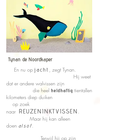
Tynan de Noordkaper
En nu op
jacht
, zegt Tynan.
Hij weet
dat er andere walvissen zijn
die
heel
tientallen
heldhaftig
kilometers diep duiken
op zoek
REUZENINKTVISSEN
naar
.
Maar hij kan alleen
doen
.
alsof
Terwijl hij op zijn