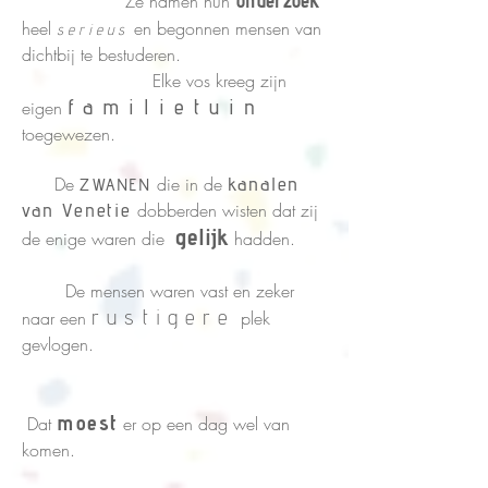
Ze namen hun
heel
en begonnen mensen van
serieus
dichtbij te bestuderen
.
Elke vos kreeg zijn
familietuin
eigen
toegewezen
.
De
die in de
kanalen
ZWANEN
van Venetie
dobberden wisten dat zij
gelijk
de enige waren die
hadden
.
De mensen waren vast en zeker
rustigere
naar een
plek
gevlogen.
moest
Dat
er op een dag wel van
komen.