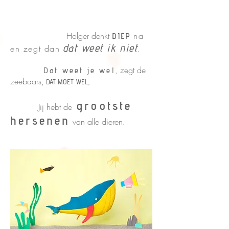
Holger denkt
na
DIEP
dat weet ik niet
en zegt dan
.
zegt de
Dat weet je wel
,
zeebaars,
,
DAT MOET WEL
grootste
Jij hebt de
hersenen
van alle dieren
.