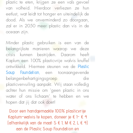
plastic te eten, krijgen ze een vals gevoel
van volheid. Hierdoor verliezen ze hun
eetlust, wat leidt tot honger en uiteindelijk de
dood. Als we onverminderd zo doorgaan,
zal er in 2050 meer plastic dan vis in de
oceaan zijn.
Minder plastic gebruiken is een van de
belangrijkste manieren waarop we deze
crisis kunnen bestrijden. Daarom heeft
Kaplum een 100% plasticvrije walvis knuffel
ontwikkeld. Hiermee steunen we de
Plastic
een toonaangevende
Soup Foundation,
belangenbehartigingsgroep
die
plasticvervuiling aanpakt. Wij staan volledig
achter hun missie om 'geen plastic in ons
water of ons lichaam' te hebben en we
hopen dat jij dat ook doet!
Door een handgemaakte 100% plasticvrije
Kaplum-walvis te kopen, doneer je € 1- € 4
(afhankelijk van de maat: S € 1, M € 2, L € 4)
aan de Plastic Soup Foundation
en