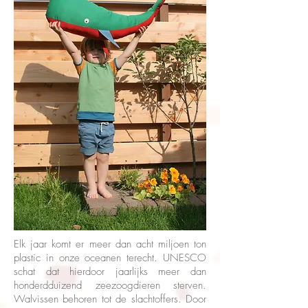
Elk jaar komt er meer dan acht miljoen ton
plastic in onze oceanen terecht. UNESCO
schat dat hierdoor jaarlijks meer dan
honderdduizend zeezoogdieren sterven.
Walvissen behoren tot de slachtoffers. Door