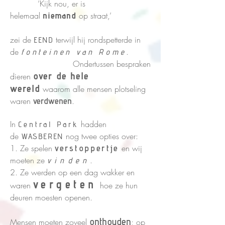
‘Kijk nou, er is
helemaal
niemand
op straat,’
zei de
terwijl hij rondspetterde in
EEND
de
.
fonteinen van Rome
Ondertussen bespraken
over de hele
dieren
wereld
waarom alle mensen plotseling
waren
verdwenen
.
In
hadden
Central Park
de
nog twee opties over:
WASBEREN
1. Ze spelen
verstoppertje
en wij
moeten ze
.
vinden
2. Ze werden op een dag wakker en
vergeten
waren
hoe ze hun
deuren moesten openen.
onthouden
Mensen moeten zoveel
; op