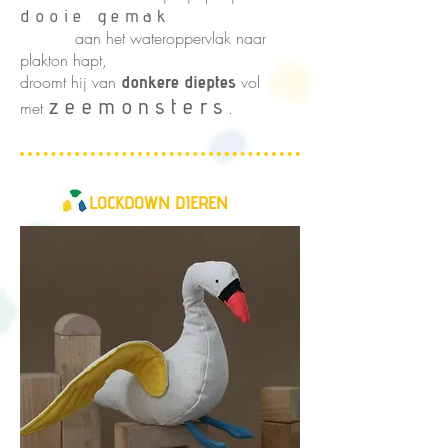
dooie gemak
aan het wateroppervlak naar
plakton hapt
,
droomt hij van
donkere dieptes
vol
zeemonsters
met
.
LOCKDOWN DIEREN