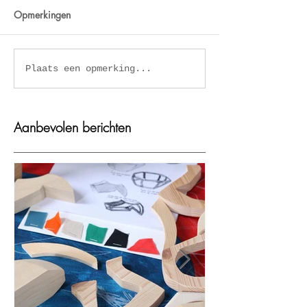
Opmerkingen
Kaplum in Eye
Kinderworkshop 
Plaats een opmerking...
Filmmuseum Amsterdam
Grote Kerk van 
Aanbevolen berichten