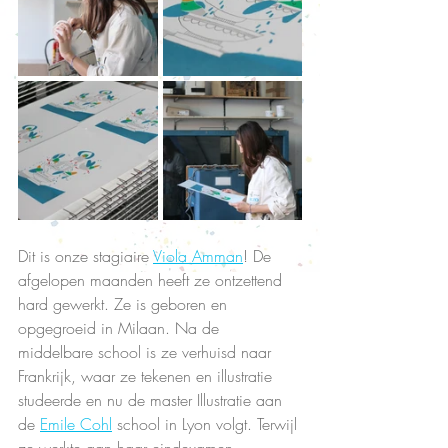
Dit is onze stagiaire 
Viola Amman
! De 
afgelopen maanden heeft ze ontzettend 
hard gewerkt. Ze is geboren en 
opgegroeid in Milaan. Na de 
middelbare school is ze verhuisd naar 
Frankrijk, waar ze tekenen en illustratie 
studeerde en nu de master Illustratie aan 
de 
Emile Cohl
 school in Lyon volgt. Terwijl 
ze werkte aan haar eindexamen 