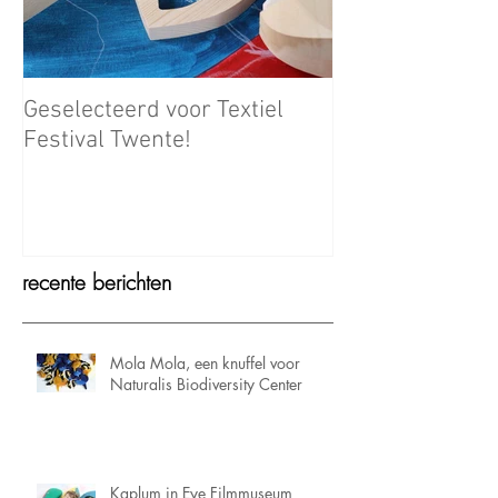
Geselecteerd voor Textiel
Meet the Maker
Festival Twente!
recente berichten
Mola Mola, een knuffel voor
Naturalis Biodiversity Center
Kaplum in Eye Filmmuseum